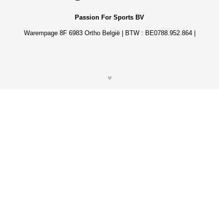
Passion For Sports BV
Warempage 8F 6983 Ortho België | BTW : BE0788.952.864 |