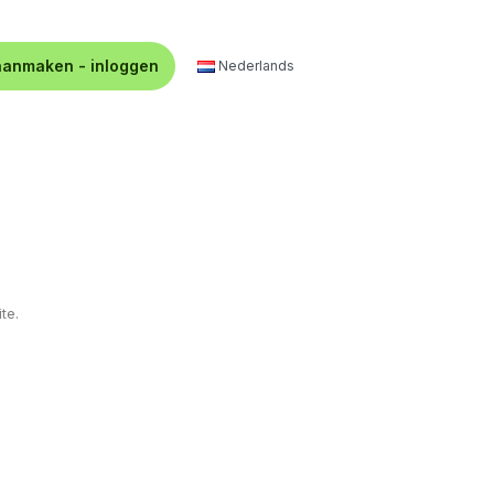
aanmaken - inloggen
Nederlands
te.