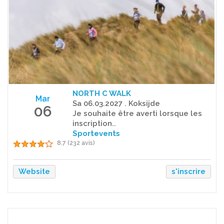
NORTH C WALK
Mar
Sa 06.03.2027 . Koksijde
06
Je souhaite être averti lorsque les
inscription..
Sportevents
8.7 (232 avis)
Website
s'inscrire