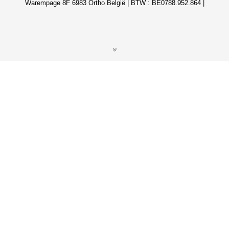
Warempage 8F 6983 Ortho België | BTW : BE0788.952.864 |