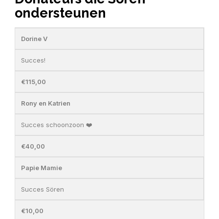
ondersteunen
Dorine V
Succes!
€115,00
Rony en Katrien
Succes schoonzoon ❤️
€40,00
Papie Mamie
Succes Sören
€10,00