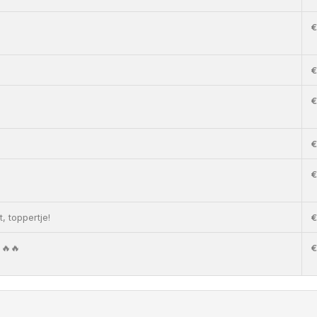
€
€
€
€
€
, toppertje!
€
 🔥🔥
€