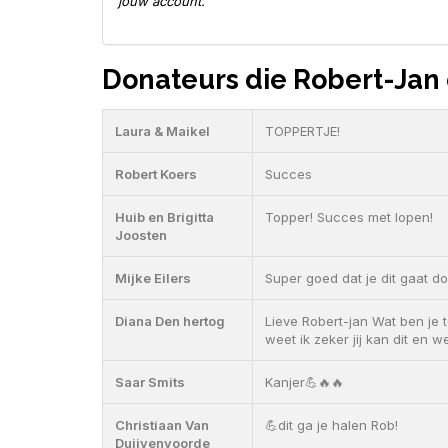
jouw account.
Donateurs die Robert-Jan
Laura & Maikel
TOPPERTJE!
Robert Koers
Succes
Huib en Brigitta
Topper! Succes met lopen!
Joosten
Mijke Eilers
Super goed dat je dit gaat do
Diana Den hertog
Lieve Robert-jan Wat ben je t
weet ik zeker jij kan dit en w
Saar Smits
Kanjer💪🔥🔥
Christiaan Van
💪dit ga je halen Rob!
Duijvenvoorde