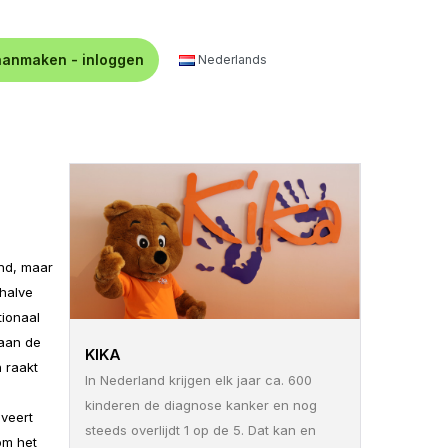
aanmaken - inloggen
Nederlands
end, maar
 halve
tionaal
 aan de
KIKA
n raakt
In Nederland krijgen elk jaar ca. 600
kinderen de diagnose kanker en nog
iveert
steeds overlijdt 1 op de 5. Dat kan en
 om het