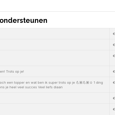
 ondersteunen
€
€
€
en! Trots op je!
€
och een topper en wat ben ik super trots op je 💪🏽💪🏽☺️ 1 ding
€
ens je heel veel succes Veel liefs diaan
€
€