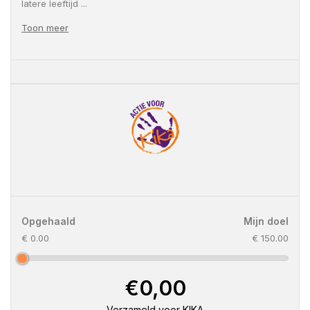
latere leeftijd
...
Toon meer
Opgehaald
Mijn doel
€ 0.00
€ 150.00
€0,00
Verzameld voor KIKA