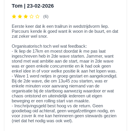
Tom |
23-02-2026
(6)
Eerste keer dat ik een trailrun in wedstrijdvorm liep.
Parcours kende ik goed want ik woon in de buurt, en dat
zat zeker wel snor.
Organisatorisch toch wel wat feedback:
- Ik liep de 17km en moest doordat ik me pas laat
ingeschreven heb in 2de wave starten. Jammer, want
stond met wat ambitie aan de start, maar in 2de wave
was er geen enkele concurrentie en ik had ook geen
enkel idee in of voor welke positie ik aan het lopen was.
- Wave 1 werd netjes in groep gestart en aangekondigd.
Bij de 2de wave, die om 13u45 zou starten, was er
enkele minuten voor aanvang niemand van de
organisatie bij de startboog aanwezig waardoor er wat
chaos ontstond en uiteindelijk iedereen uit eigen
beweging er een rolling start van maakte.
- Inschrijvingsgeld best hoog vs de return. Geen
goodiebag oid achteraf, geen wegafzettingen nodig, en
voor zover ik me kan herinneren geen stewards gezien
(niet dat het nodig was ook wel).