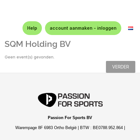
Help
account aanmaken - inloggen
SQM Holding BV
Geen event(s) gevonden.
VERDER
Passion For Sports BV
Warempage 8F 6983 Ortho België | BTW : BE0788.952.864 |