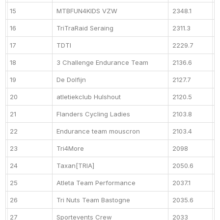
15
MTBFUN4KIDS VZW
2348.1
16
TriTraRaid Seraing
2311.3
17
TDTI
2229.7
18
3 Challenge Endurance Team
2136.6
19
De Dolfijn
2127.7
20
atletiekclub Hulshout
2120.5
21
Flanders Cycling Ladies
2103.8
22
Endurance team mouscron
2103.4
23
Tri4More
2098
24
Taxan[TRIA]
2050.6
25
Atleta Team Performance
2037.1
26
Tri Nuts Team Bastogne
2035.6
27
Sportevents Crew
2033