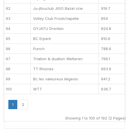
92
Ju-jitsuclub JIGO Bazel vzw
919.7
93
Volley Club Froidchapelle
854
94
GYJATU Dronten
824.8
95
BC Erpent
810.6
96
Punch
788.6
97
Triatlon & duatlon Wetteren
766.1
98
TT Rhisnes
663.9
99
Bc les valeureux liégeois
641.2
100
WTT
636.7
1
2
Showing 1 to 100 of 192 (2 Pages)