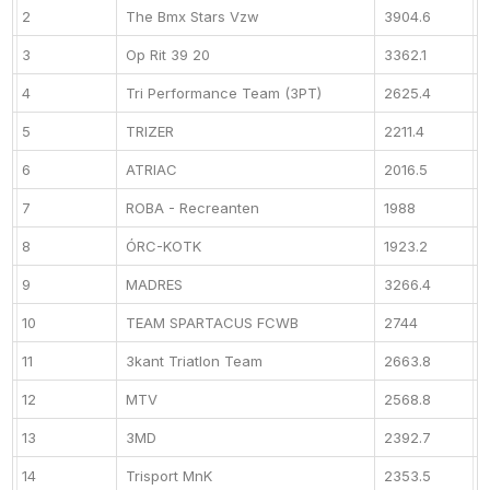
2
The Bmx Stars Vzw
3904.6
3
Op Rit 39 20
3362.1
4
Tri Performance Team (3PT)
2625.4
5
TRIZER
2211.4
6
ATRIAC
2016.5
7
ROBA - Recreanten
1988
8
ÓRC-KOTK
1923.2
9
MADRES
3266.4
10
TEAM SPARTACUS FCWB
2744
11
3kant Triatlon Team
2663.8
12
MTV
2568.8
13
3MD
2392.7
14
Trisport MnK
2353.5