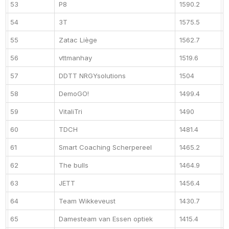
53
P8
1590.2
54
3T
1575.5
55
Zatac Liège
1562.7
56
vttmanhay
1519.6
57
DDTT NRGYsolutions
1504
58
DemoGO!
1499.4
59
VitaliTri
1490
60
TDCH
1481.4
61
Smart Coaching Scherpereel
1465.2
62
The bulls
1464.9
63
JETT
1456.4
64
Team Wikkeveust
1430.7
65
Damesteam van Essen optiek
1415.4