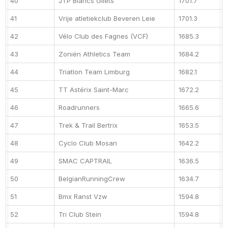
40
JTP Blancs Gilets
1701.7
41
Vrije atletiekclub Beveren Leie
1701.3
42
Vélo Club des Fagnes (VCF)
1685.3
43
Zoniën Athletics Team
1684.2
44
Triatlon Team Limburg
1682.1
45
TT Astérix Saint-Marc
1672.2
46
Roadrunners
1665.6
47
Trek & Trail Bertrix
1653.5
48
Cyclo Club Mosan
1642.2
49
SMAC CAPTRAIL
1636.5
50
BelgianRunningCrew
1634.7
51
Bmx Ranst Vzw
1594.8
52
Tri Club Stein
1594.8