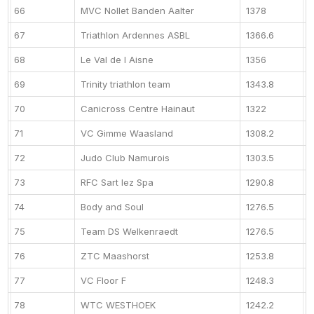
66
MVC Nollet Banden Aalter
1378
67
Triathlon Ardennes ASBL
1366.6
68
Le Val de l Aisne
1356
69
Trinity triathlon team
1343.8
70
Canicross Centre Hainaut
1322
71
VC Gimme Waasland
1308.2
72
Judo Club Namurois
1303.5
73
RFC Sart lez Spa
1290.8
74
Body and Soul
1276.5
75
Team DS Welkenraedt
1276.5
76
ZTC Maashorst
1253.8
77
VC Floor F
1248.3
78
WTC WESTHOEK
1242.2