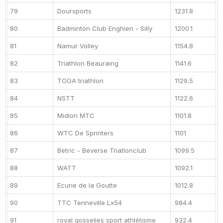
79
Doursports
1231.8
80
Badminton Club Enghien - Silly
1200.1
81
Namur Volley
1154.8
82
Triathlon Beauraing
1141.6
83
TOGA triathlon
1129.5
84
NSTT
1122.6
85
Midlon MTC
1101.8
86
WTC De Sprinters
1101
87
Betric - Beverse Triatlonclub
1099.5
88
WATT
1092.1
89
Ecurie de la Goutte
1012.8
90
TTC Tenneville Lx54
984.4
91
royal gosselies sport athlétisme
932.4