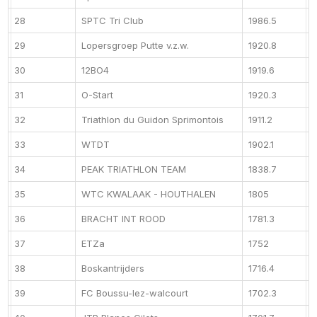
28
SPTC Tri Club
1986.5
29
Lopersgroep Putte v.z.w.
1920.8
30
12BO4
1919.6
31
O-Start
1920.3
32
Triathlon du Guidon Sprimontois
1911.2
33
WTDT
1902.1
34
PEAK TRIATHLON TEAM
1838.7
35
WTC KWALAAK - HOUTHALEN
1805
36
BRACHT INT ROOD
1781.3
37
ETZa
1752
38
Boskantrijders
1716.4
39
FC Boussu-lez-walcourt
1702.3