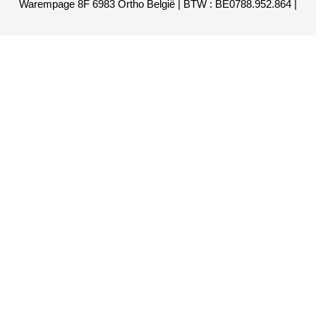
Warempage 8F 6983 Ortho België | BTW : BE0788.952.864 |