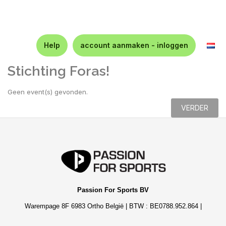
Help
account aanmaken - inloggen
Stichting Foras!
Geen event(s) gevonden.
VERDER
Passion For Sports BV
Warempage 8F 6983 Ortho België | BTW : BE0788.952.864 |