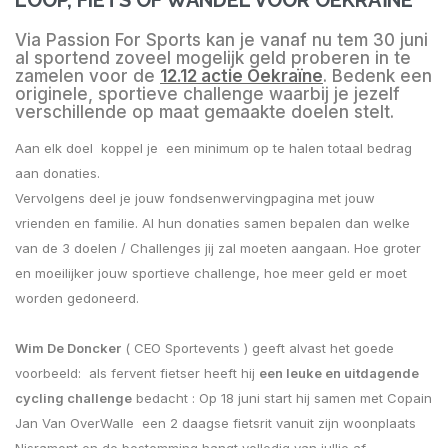
Via Passion For Sports kan je vanaf nu tem 30 juni
al sportend zoveel mogelijk geld proberen in te
zamelen voor de
12.12 actie Oekraïne
. Bedenk een
originele, sportieve challenge waarbij je jezelf
verschillende op maat gemaakte doelen stelt.
Aan elk doel koppel je een minimum op te halen totaal bedrag
aan donaties.
Vervolgens deel je jouw fondsenwervingpagina met jouw
vrienden en familie. Al hun donaties samen bepalen dan welke
van de 3 doelen / Challenges jij zal moeten aangaan. Hoe groter
en moeilijker jouw sportieve challenge, hoe meer geld er moet
worden gedoneerd.
Wim De Doncker
( CEO Sportevents ) geeft alvast het goede
voorbeeld: als fervent fietser heeft hij
een leuke en uitdagende
cycling challenge
bedacht : Op 18 juni start hij samen met Copain
Jan Van OverWalle een 2 daagse fietsrit vanuit zijn woonplaats
Nisramont en de bestemming hangt volledig van jullie af.