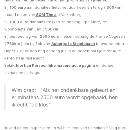
Bij
100 euro
aan donaties fietst het duo heen en terug (
300km
)
naar Lucien van
SQM Time
in Valkenburg
Bij
1000 euro
donaties trekken ze richting Erpe Mere, de
woonplaats van Jan
(
500km
)
Bij een bedrag van
2500 euro
fietsen richting de Franse Vogezen
(
750km
) om bij Seb van
Auberge le Steinlebach
te overnachten.
Hopelijk zit er dan nog genoeg jus in de benen om tijdig terug te
keren naar Nisramont
Bekijk
hier hun Persoonlijke inzamelactie pagina
en doneer
alvast een bijdrage.
Wim grapt : "Als het ondenkbare gebeurt en
er minstens 2500 euro wordt opgehaald, ben
ik echt "de klos"
Ik vind dit een super idee en wil hier deel van uitmaken ? Volg dan