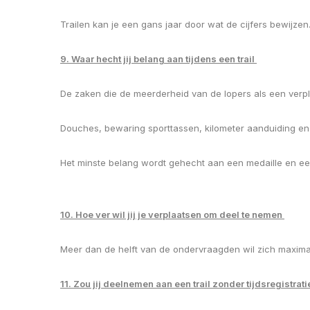
Trailen kan je een gans jaar door wat de cijfers bewijzen
9. Waar hecht jij belang aan tijdens een trail
De zaken die de meerderheid van de lopers als een verplic
Douches, bewaring sporttassen, kilometer aanduiding en
Het minste belang wordt gehecht aan een medaille en ee
10. Hoe ver wil jij je verplaatsen om deel te nemen
Meer dan de helft van de ondervraagden wil zich maxima
11. Zou jij deelnemen aan een trail zonder tijdsregistrati