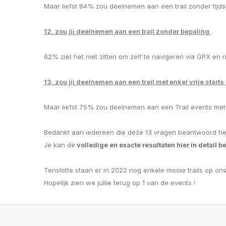
Maar liefst 84% zou deelnemen aan een trail zonder tijds
12. zou jij deelnemen aan een trail zonder bepaling
62% ziet het niet zitten om zelf te navigeren via GPX en 
13. zou jij deelnemen aan een trail met enkel vrije starts
Maar liefst 75% zou deelnemen aan een Trail events met e
Bedankt aan iedereen die deze 13 vragen beantwoord he
Je kan de
volledige en exacte resultaten hier in detail be
Tenslotte staan er in 2022 nog enkele mooie trails op on
Hopelijk zien we jullie terug op 1 van de events !