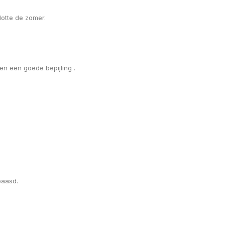
slotte de zomer.
 en een goede bepijling .
rbaasd.