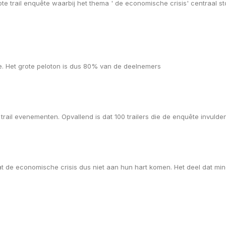
e trail enquête waarbij het thema ' de economische crisis' centraal s
e. Het grote peloton is dus 80% van de deelnemers
rail evenementen. Opvallend is dat 100 trailers die de enquête invulde
aat de economische crisis dus niet aan hun hart komen. Het deel dat m