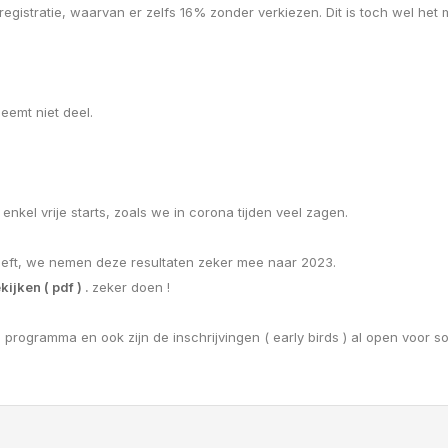
registratie, waarvan er zelfs 16% zonder verkiezen. Dit is toch wel het
neemt niet deel.
nkel vrije starts, zoals we in corona tijden veel zagen.
eft, we nemen deze resultaten zeker mee naar 2023.
kijken ( pdf )
.
zeker doen !
s programma en ook zijn de inschrijvingen ( early birds ) al open voor