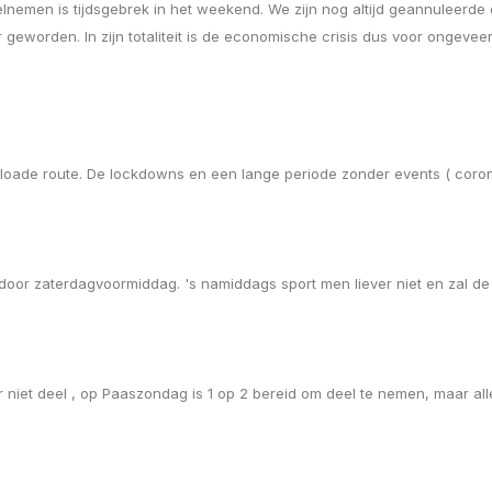
men is tijdsgebrek in het weekend. We zijn nog altijd geannuleerde d
 geworden. In zijn totaliteit is de economische crisis dus voor ongev
loade route. De lockdowns en een lange periode zonder events ( coron
oor zaterdagvoormiddag. 's namiddags sport men liever niet en zal de
r niet deel , op Paaszondag is 1 op 2 bereid om deel te nemen, maar a