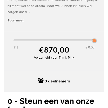
blijft dat wel onze droom. Maar we kunnen intussen wel
zorgen dat d
...
Toon meer
€870,00
€ 1
€ 0.00
Verzameld voor Think Pink
0 deelnemers
0 - Steun een van onze