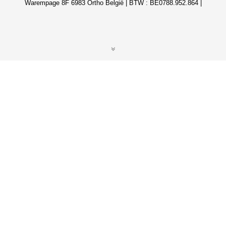
Warempage 8F 6983 Ortho België | BTW : BE0788.952.864 |