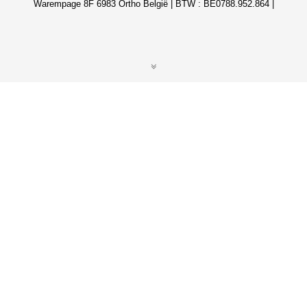
Warempage 8F 6983 Ortho België | BTW : BE0788.952.864 |