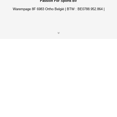
Passion For Sports BV
Warempage 8F 6983 Ortho België | BTW : BE0788.952.864 |