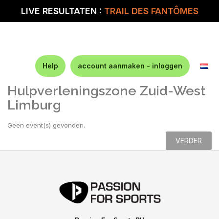
LIVE RESULTATEN :
TRAIL DES FANTÔMES
Help
account aanmaken - inloggen
Hulpverleningszone Zuid-West
Limburg
Geen event(s) gevonden.
VERDER