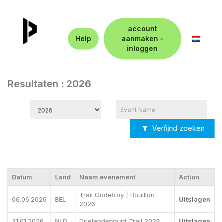
account
Help
aanmaken -
inloggen
Resultaten : 2026
Verfijnd zoeken
Datum
Land
Naam evenement
Action
Trail Godefroy | Bouillon
06.06.2026
BEL
Uitslagen
2026
31.01.2026
NLD
Drielandenpunt Trail 2026
Uitslagen