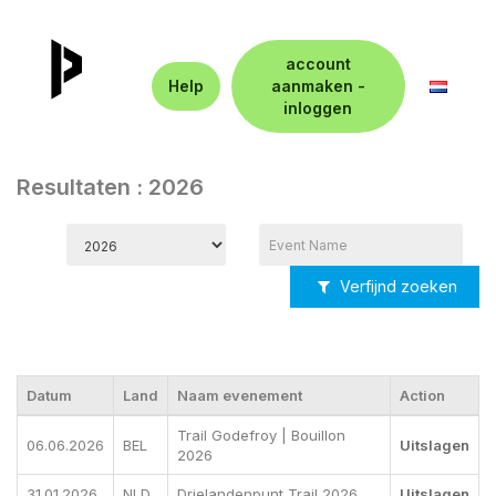
account
Help
aanmaken -
inloggen
Resultaten : 2026
Verfijnd zoeken
Datum
Land
Naam evenement
Action
Trail Godefroy | Bouillon
06.06.2026
BEL
Uitslagen
2026
31.01.2026
NLD
Drielandenpunt Trail 2026
Uitslagen