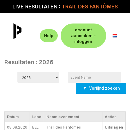
LIVE RESULTATEN :
TRAIL DES FANTÔMES
account
Help
aanmaken -
inloggen
Resultaten : 2026
Verfijnd zoeken
Datum
Land
Naam evenement
Action
08.08.2026
BEL
Trail des Fantômes
Uitslagen