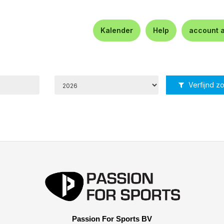
Kalender
Help
account 
Verfijnd z
Passion For Sports BV