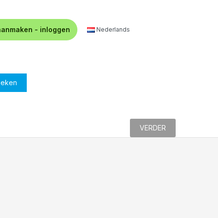
aanmaken - inloggen
Nederlands
oeken
VERDER