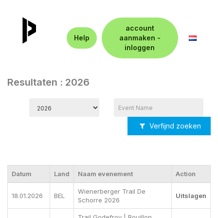
account
Help
aanmaken -
inloggen
Resultaten : 2026
Verfijnd zoeken
Datum
Land
Naam evenement
Action
Wienerberger Trail De
18.01.2026
BEL
Uitslagen
Schorre 2026
Trail Godefroy | Bouillon