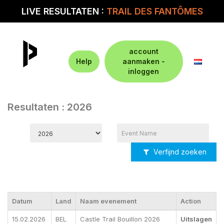
LIVE RESULTATEN :
TRAIL DES FANTÔMES
account
Help
aanmaken -
inloggen
Resultaten : 2026
Verfijnd zoeken
Datum
Land
Naam evenement
Action
15.02.2026
BEL
Castle Trail Bouillon 2026
Uitslagen