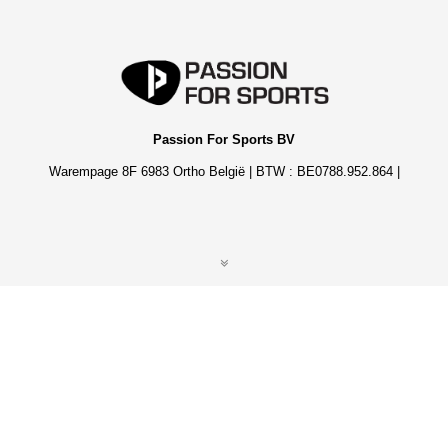
Passion For Sports BV
Warempage 8F 6983 Ortho België | BTW : BE0788.952.864 |