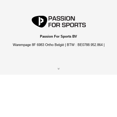
Passion For Sports BV
Warempage 8F 6983 Ortho België | BTW : BE0788.952.864 |