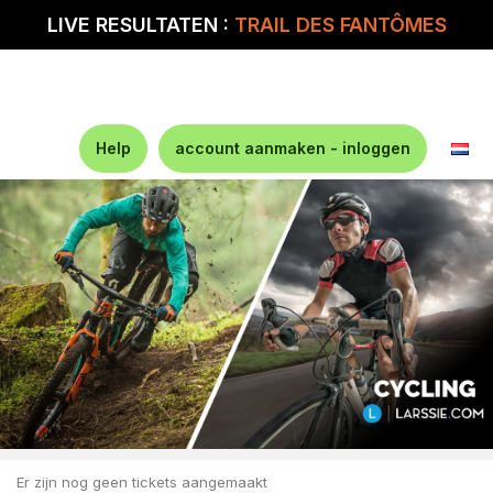
LIVE RESULTATEN :
TRAIL DES FANTÔMES
Help
account aanmaken - inloggen
Er zijn nog geen tickets aangemaakt