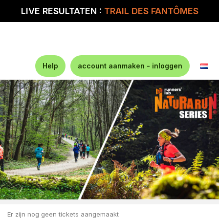
LIVE RESULTATEN :
TRAIL DES FANTÔMES
Help
account aanmaken - inloggen
Er zijn nog geen tickets aangemaakt