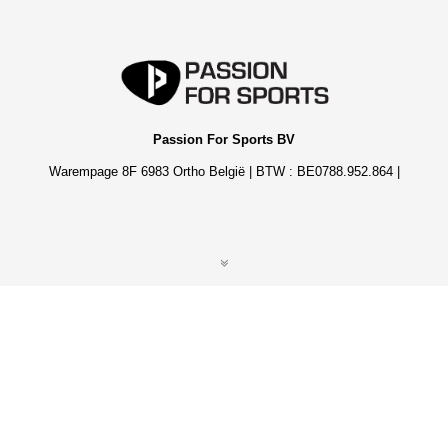
Passion For Sports BV
Warempage 8F 6983 Ortho België | BTW : BE0788.952.864 |