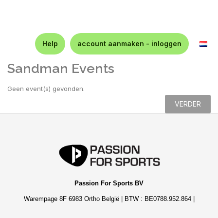
Help
account aanmaken - inloggen
Sandman Events
Geen event(s) gevonden.
VERDER
Passion For Sports BV
Warempage 8F 6983 Ortho België | BTW : BE0788.952.864 |