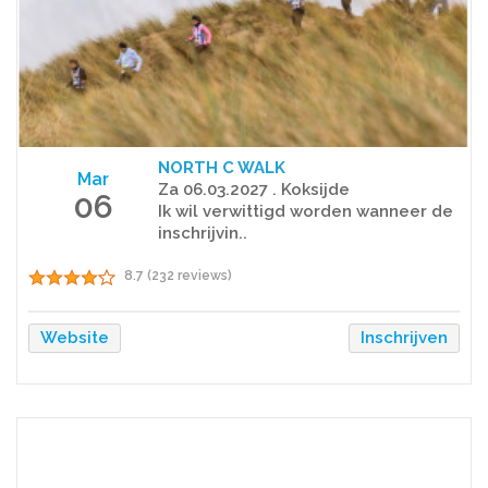
NORTH C WALK
Mar
Za 06.03.2027 . Koksijde
06
Ik wil verwittigd worden wanneer de
inschrijvin..
8.7 (232 reviews)
Website
Inschrijven