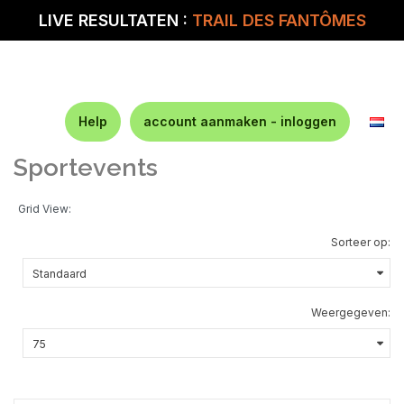
LIVE RESULTATEN :
TRAIL DES FANTÔMES
Help
account aanmaken - inloggen
Sportevents
Grid View:
Sorteer op:
Weergegeven: