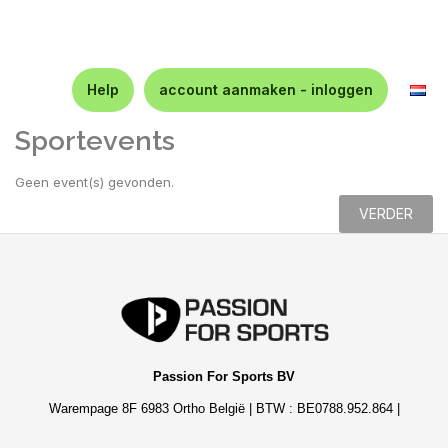
Help
account aanmaken - inloggen
Sportevents
Geen event(s) gevonden.
VERDER
Passion For Sports BV
Warempage 8F 6983 Ortho België | BTW : BE0788.952.864 |