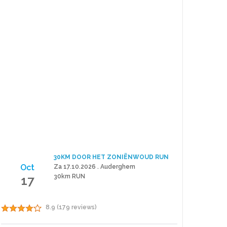
30KM DOOR HET ZONIËNWOUD RUN
Oct
Za 17.10.2026 . Auderghem
17
30km RUN
8.9 (179 reviews)