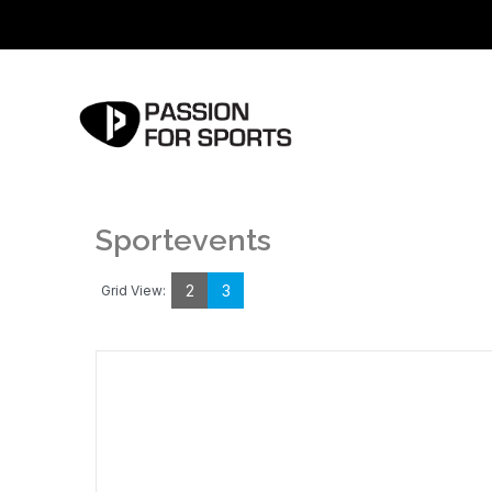
Sportevents
2
3
Grid View: