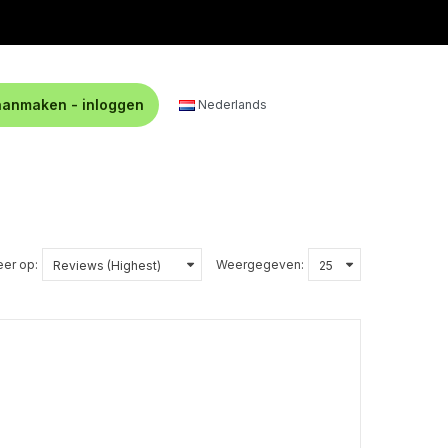
aanmaken - inloggen
Nederlands
eer op:
Weergegeven: