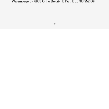
Warempage 8F 6983 Ortho België | BTW : BE0788.952.864 |