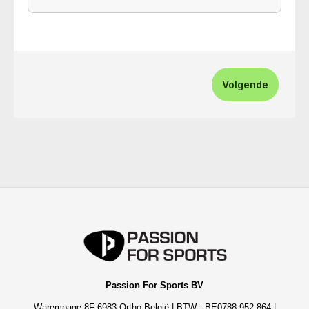
Volgende
Passion For Sports BV
Warempage 8F 6983 Ortho België | BTW : BE0788.952.864 |