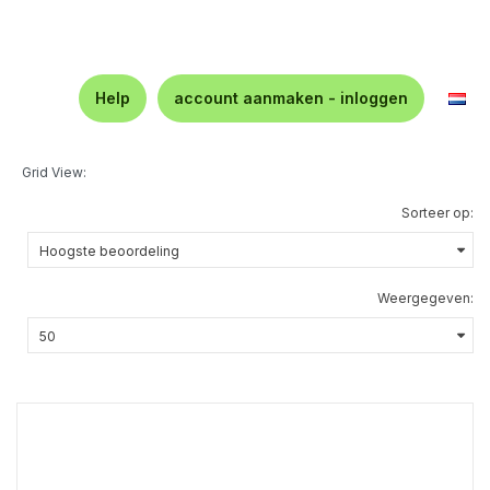
Help
account aanmaken - inloggen
Grid View:
Sorteer op:
Weergegeven: