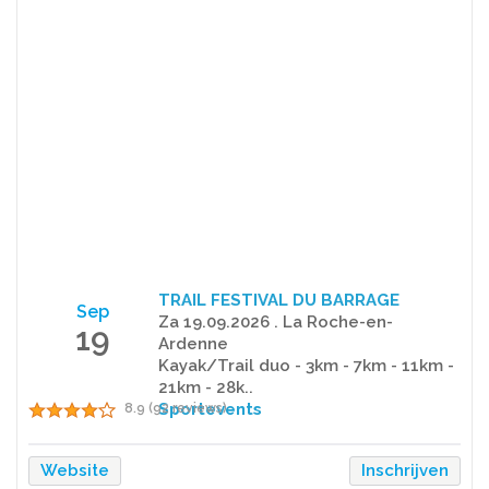
TRAIL FESTIVAL DU BARRAGE
Sep
Za 19.09.2026 . La Roche-en-
19
Ardenne
Kayak/Trail duo - 3km - 7km - 11km -
21km - 28k..
Sportevents
8.9 (92 reviews)
Website
Inschrijven