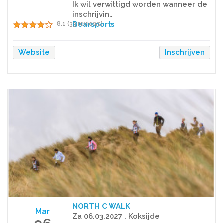
Ik wil verwittigd worden wanneer de
inschrijvin..
Bearsports
8.1 (33 reviews)
Website
Inschrijven
NORTH C WALK
Mar
Za 06.03.2027 . Koksijde