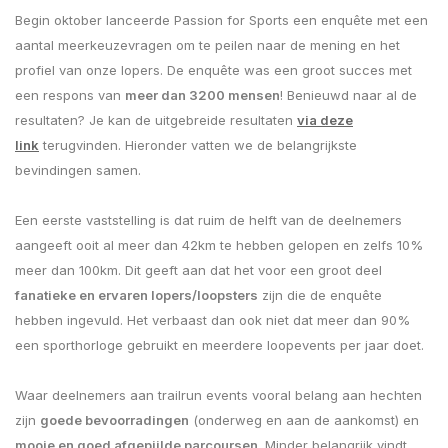
Begin oktober lanceerde Passion for Sports een enquête met een
aantal meerkeuzevragen om te peilen naar de mening en het
profiel van onze lopers. De enquête was een groot succes met
een respons van
meer dan 3200 mensen
! Benieuwd naar al de
resultaten? Je kan de uitgebreide resultaten
via deze
link
terugvinden. Hieronder vatten we de belangrijkste
bevindingen samen.
Een eerste vaststelling is dat ruim de helft van de deelnemers
aangeeft ooit al meer dan 42km te hebben gelopen en zelfs 10%
meer dan 100km. Dit geeft aan dat het voor een groot deel
fanatieke en ervaren lopers/loopsters
zijn die de enquête
hebben ingevuld. Het verbaast dan ook niet dat meer dan 90%
een sporthorloge gebruikt en meerdere loopevents per jaar doet.
Waar deelnemers aan trailrun events vooral belang aan hechten
zijn
goede bevoorradingen
(onderweg en aan de aankomst) en
mooie en goed afgepijlde parcoursen
. Minder belangrijk vindt