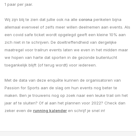
1 paar per jaar.
Wij zijn blij te zien dat jullie ook na alle
corona
perikelen bijna
allemaal evenveel of zelfs meer willen deelnemen aan events. Als
een covid safe ticket wordt opgelegd geeft een kleine 10% aan
zich niet in te schrijven. De doeltreffendheid van dergelijke
maatregel voor trailrun events laten we even in het midden maar
we hopen van harte dat sporten in de gezonde buitenlucht
toegankelijk blijft (of terug wordt) voor iedereen.
Met de data van deze enquête kunnen de organisatoren van
Passion for Sports aan de slag om hun events nog beter te
maken. Ben je trouwens nog op zoek naar een leuke trail om het
jaar af te sluiten? Of al aan het plannen voor 2022? Check dan
zeker even de
running kalender
en schrijf je snel in!