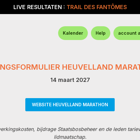
LIVE RESULTATEN :
TRAIL DES FANTÔMES
Kalender
Help
account 
INGSFORMULIER HEUVELLAND MARA
14 maart 2027
WEBSITE HEUVELLAND MARATHON
erwerkingskosten, bijdrage Staatsbosbeheer en de leden tari
lidmaatschap.