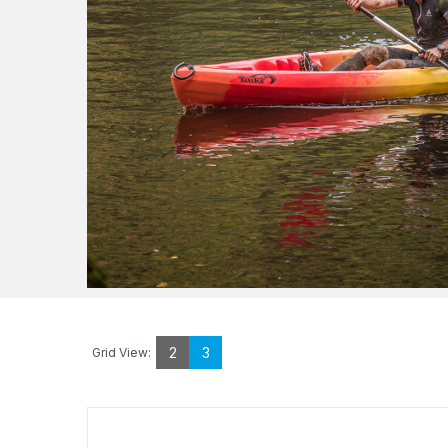
2
3
Grid View: