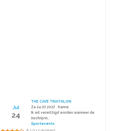
THE CAVE TRIATHLON
Jul
Za 24.07.2027 . Kanne
24
Ik wil verwittigd worden wanneer de
inschrijvin..
Sportevents
8.3 (112 reviews)