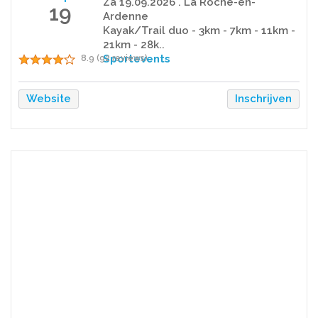
Za 19.09.2026 . La Roche-en-
19
Ardenne
Kayak/Trail duo - 3km - 7km - 11km -
21km - 28k..
Sportevents
8.9 (92 reviews)
Website
Inschrijven