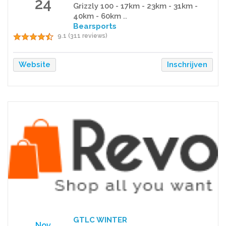
24
Grizzly 100 - 17km - 23km - 31km -
40km - 60km ..
Bearsports
9.1 (311 reviews)
Website
Inschrijven
GTLC WINTER
Nov