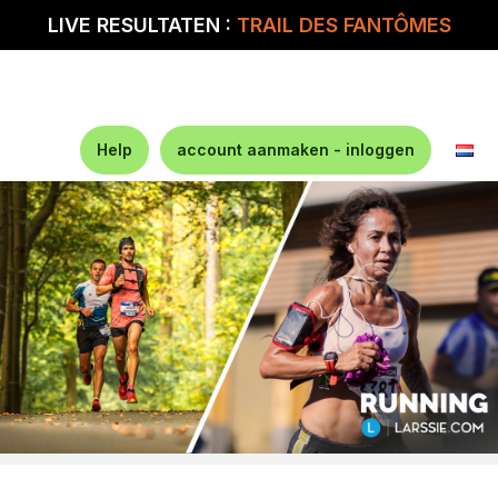
LIVE RESULTATEN :
TRAIL DES FANTÔMES
Help
account aanmaken - inloggen