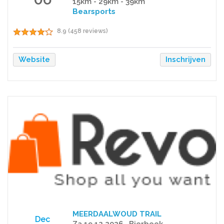
15km - 29km - 39km
Bearsports
8.9 (458 reviews)
Website
Inschrijven
MEERDAALWOUD TRAIL
Dec
Za 19.12.2026 . Bierbeek