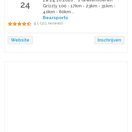
Za 24.10.2026 . 's Gravenvoeren
24
Grizzly 100 - 17km - 23km - 31km -
40km - 60km ..
Bearsports
9.1 (311 reviews)
Website
Inschrijven