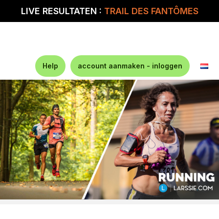
LIVE RESULTATEN :
TRAIL DES FANTÔMES
Help
account aanmaken - inloggen