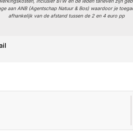
erwerkingskosten, inclusief BTW en de leden tarieven zijn ge
jdrage aan ANB (Agentschap Natuur & Bos) waardoor je toega
afhankelijk van de afstand tussen de 2 en 4 euro pp
ail