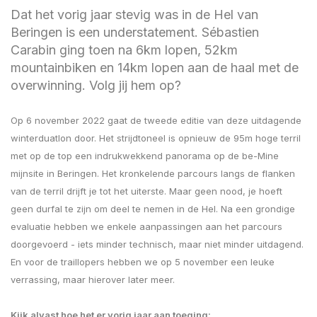
Dat het vorig jaar stevig was in de Hel van
Beringen is een understatement. Sébastien
Carabin ging toen na 6km lopen, 52km
mountainbiken en 14km lopen aan de haal met de
overwinning. Volg jij hem op?
Op 6 november 2022 gaat de tweede editie van deze uitdagende
winterduatlon door. Het strijdtoneel is opnieuw de 95m hoge terril
met op de top een indrukwekkend panorama op de be-Mine
mijnsite in Beringen. Het kronkelende parcours langs de flanken
van de terril drijft je tot het uiterste. Maar geen nood, je hoeft
geen durfal te zijn om deel te nemen in de Hel. Na een grondige
evaluatie hebben we enkele aanpassingen aan het parcours
doorgevoerd - iets minder technisch, maar niet minder uitdagend.
En voor de traillopers hebben we op 5 november een leuke
verrassing, maar hierover later meer.
Kijk alvast hoe het er vorig jaar aan toeging: