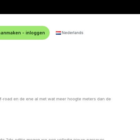
aanmaken - inloggen
Nederlands
e off-road en de ene al met wat meer hoogte meters dan de
 de 2de editie mogen we een volledig nieuw parcours