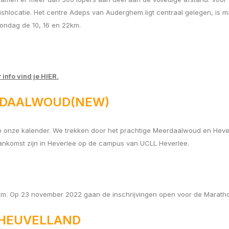
hlocatie. Het centre Adeps van Auderghem ligt centraal gelegen, is m
ondag de 10, 16 en 22km.
 info vind je HIER
.
ERDAALWOUD(NEW)
onze kalender. We trekken door het prachtige Meerdaalwoud en Heverl
ankomst zijn in Heverlee op de campus van UCLL Heverlee.
2km. Op 23 november 2022 gaan de inschrijvingen open voor de Mara
 HEUVELLAND