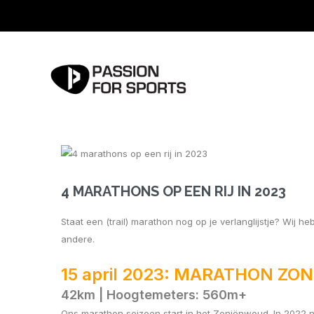
4 MARATHONS OP EEN RIJ IN 2023
Staat een (trail) marathon nog op je verlanglijstje? Wij 
andere.
15 april 2023: MARATHON Z
42km | Hoog
temeters: 560m+
Ons marathon seizoen start in het Zoniënwoud. In 2022 