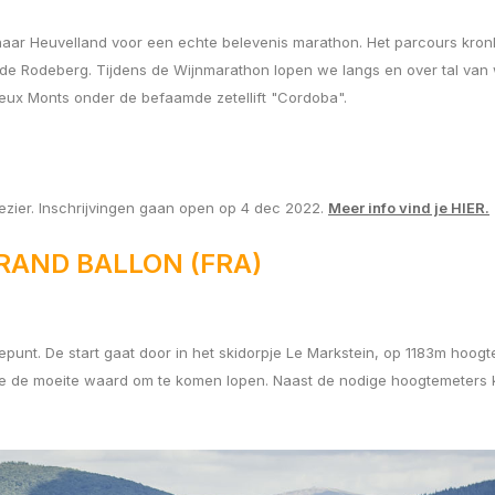
ar Heuvelland voor een echte belevenis marathon. Het parcours kronk
de Rodeberg. Tijdens de Wijnmarathon lopen we langs en over tal van 
Deux Monts onder de befaamde zetellift "Cordoba".
lezier. Inschrijvingen gaan open op 4 dec 2022.
Meer info vind je HIER.
GRAND BALLON (FRA)
epunt. De start gaat door in het skidorpje Le Markstein, op 1183m hoogte
eze de moeite waard om te komen lopen. Naast de nodige hoogtemeters 