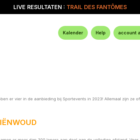
LIVE RESULTATEN :
TRAIL DES FANTÔMES
Kalender
Help
account 
hebben er vier in de aanbieding bij Sportevents in 2023! Allemaal zijn z
ONIËNWOUD
namen er meer dan 300 lopers aan deel aan de volledige afstand. Voor